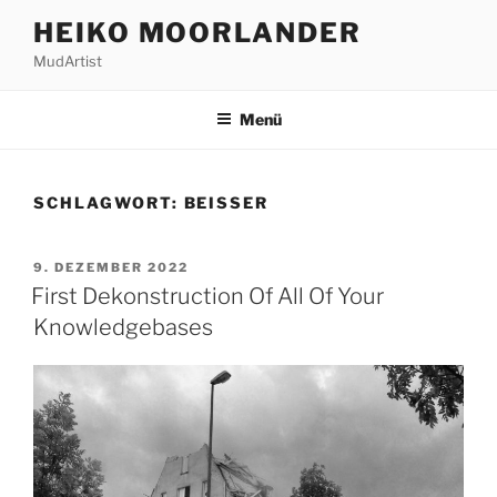
Zum
HEIKO MOORLANDER
Inhalt
MudArtist
springen
Menü
SCHLAGWORT:
BEISSER
VERÖFFENTLICHT
9. DEZEMBER 2022
AM
First Dekonstruction Of All Of Your
Knowledgebases