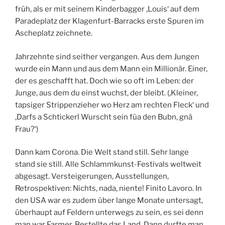
früh, als er mit seinem Kinderbagger ‚Louis‘ auf dem
Paradeplatz der Klagenfurt-Barracks erste Spuren im
Ascheplatz zeichnete.
Jahrzehnte sind seither vergangen. Aus dem Jungen
wurde ein Mann und aus dem Mann ein Millionär. Einer,
der es geschafft hat. Doch wie so oft im Leben: der
Junge, aus dem du einst wuchst, der bleibt. (‚Kleiner,
tapsiger Strippenzieher wo Herz am rechten Fleck‘ und
‚Darfs a Schtickerl Wurscht sein füa den Bubn, gnä
Frau?‘)
Dann kam Corona. Die Welt stand still. Sehr lange
stand sie still. Alle Schlammkunst-Festivals weltweit
abgesagt. Versteigerungen, Ausstellungen,
Retrospektiven: Nichts, nada, niente! Finito Lavoro. In
den USA war es zudem über lange Monate untersagt,
überhaupt auf Feldern unterwegs zu sein, es sei denn
man war Farmer. Bestellte das Land. Dann durfte man.