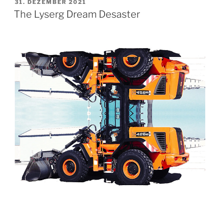
VERÖFFENTLICHT
31. DEZEMBER 2021
AM
The Lyserg Dream Desaster