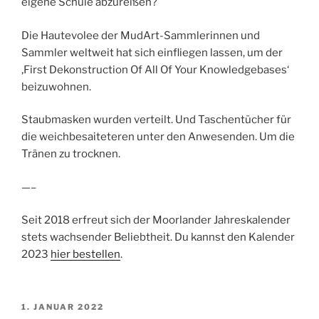
eigene Schule abzureißen?
Die Hautevolee der MudArt-Sammlerinnen und
Sammler weltweit hat sich einfliegen lassen, um der
‚First Dekonstruction Of All Of Your Knowledgebases‘
beizuwohnen.
Staubmasken wurden verteilt. Und Taschentücher für
die weichbesaiteteren unter den Anwesenden. Um die
Tränen zu trocknen.
—–
Seit 2018 erfreut sich der Moorlander Jahreskalender
stets wachsender Beliebtheit. Du kannst den Kalender
2023
hier bestellen
.
VERÖFFENTLICHT
1. JANUAR 2022
AM