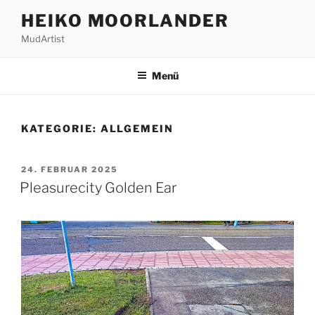
Zum
HEIKO MOORLANDER
Inhalt
MudArtist
springen
Menü
KATEGORIE:
ALLGEMEIN
VERÖFFENTLICHT
24. FEBRUAR 2025
AM
Pleasurecity Golden Ear