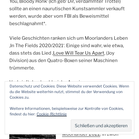
You, Bloody Honk‘ (Ich geb‘ Dir, verdammter Trottel)
sollte an einen naurutischen Kunstsammler verkauft
werden, wurde aber vom FBI als Beweismittel
beschlagnahmt*.
Viele Geschichten ranken sich um Moorlanders Leben
‚In The Fields 2020/2021‘. Einige sind wahr, wie etwa,
dass stets das Lied ‚
Love Will Tear Us Apart
‚ (Joy
Division) aus den Quatro-Boxen seiner Maschinen
trümmerte.
Verbrieft durch zahlreiche Anzeigen wegen
Datenschutz und Cookies: Diese Website verwendet Cookies. Wenn
Lärmbelästigung.
du die Website weiterhin nutzt, stimmst du der Verwendung von
Cookies zu.
Unter dem Motto ‚Cov Will
Weitere Informationen, beispielsweise zur Kontrolle von Cookies,
Tear Us Apart‘ (etwa: Covid
findest du hier:
Cookie-Richtlinie
wird uns entzweien) steht
auch der vorliegende
Kalender
Moorlander 2022
. In zwölf