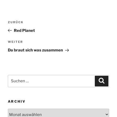
Beitragsnavigation
Vorheriger
ZURÜCK
Beitrag
Red Planet
Nächster
WEITER
Beitrag
Da braut sich was zusammen
Suchen
Suche
nach:
ARCHIV
Archiv