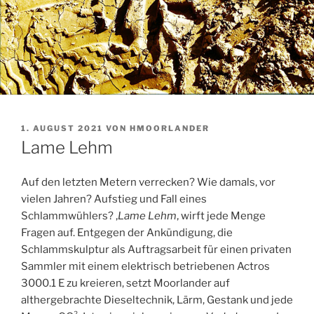
VERÖFFENTLICHT
1. AUGUST 2021
VON
HMOORLANDER
AM
Lame Lehm
Auf den letzten Metern verrecken? Wie damals, vor
vielen Jahren? Aufstieg und Fall eines
Schlammwühlers? ‚
Lame Lehm
‚ wirft jede Menge
Fragen auf. Entgegen der Ankündigung, die
Schlammskulptur als Auftragsarbeit für einen privaten
Sammler mit einem elektrisch betriebenen Actros
3000.1 E zu kreieren, setzt Moorlander auf
althergebrachte Dieseltechnik, Lärm, Gestank und jede