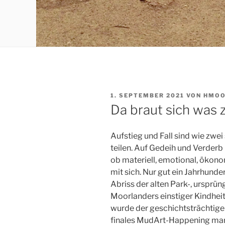
VERÖFFENTLICHT
1. SEPTEMBER 2021
VON
HMOO
AM
Da braut sich was
Aufstieg und Fall sind wie zwei
teilen. Auf Gedeih und Verderb
ob materiell, emotional, ökono
mit sich. Nur gut ein Jahrhund
Abriss der alten Park-, ursprüng
Moorlanders einstiger Kindhei
wurde der geschichtsträchtig
finales MudArt-Happening mar