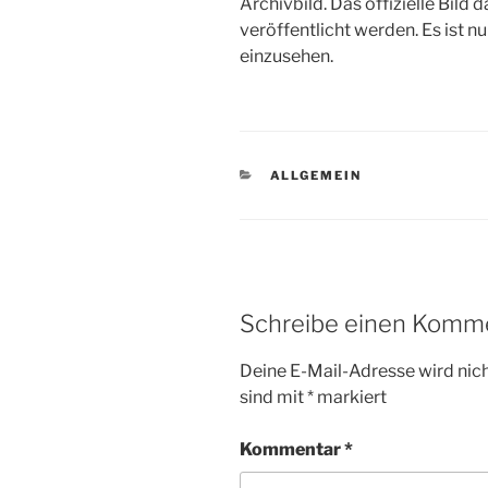
Archivbild. Das offizielle Bild 
veröffentlicht werden. Es ist 
einzusehen.
KATEGORIEN
ALLGEMEIN
Schreibe einen Komm
Deine E-Mail-Adresse wird nicht
sind mit
*
markiert
Kommentar
*