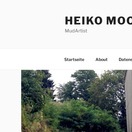
Zum
Inhalt
HEIKO MO
springen
MudArtist
Startseite
About
Daten