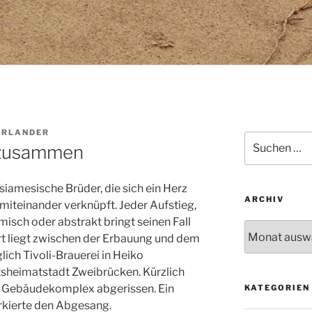
RLANDER
Suchen
 zusammen
nach:
 siamesische Brüder, die sich ein Herz
ARCHIV
 miteinander verknüpft. Jeder Aufstieg,
misch oder abstrakt bringt seinen Fall
Archiv
ert liegt zwischen der Erbauung und dem
lich Tivoli-Brauerei in Heiko
tsheimatstadt Zweibrücken. Kürzlich
e Gebäudekomplex abgerissen. Ein
KATEGORIEN
kierte den Abgesang.