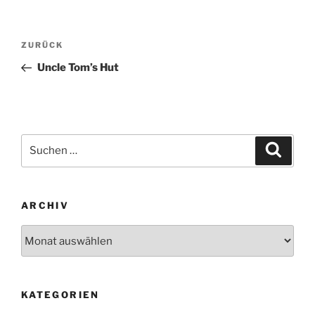
Beitragsnavigation
Vorheriger
ZURÜCK
Beitrag
Uncle Tom’s Hut
Suchen
Suche
nach:
ARCHIV
Archiv
KATEGORIEN