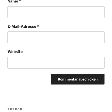
Name
*
E-Mail-Adresse
*
Website
Beitragsnavigation
Vorheriger
ZURÜCK