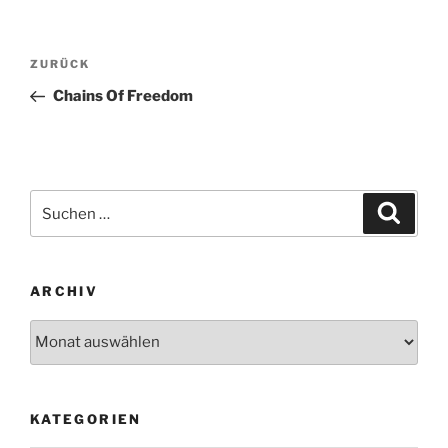
Beitragsnavigation
Vorheriger
ZURÜCK
Beitrag
Chains Of Freedom
Suchen
Suche
nach:
ARCHIV
Archiv
KATEGORIEN