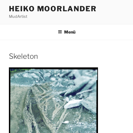
Zum
HEIKO MOORLANDER
Inhalt
MudArtist
springen
Menü
Skeleton