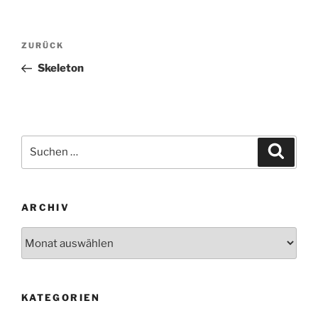
Beitragsnavigation
Vorheriger
ZURÜCK
Beitrag
Skeleton
Suchen
Suche
nach:
ARCHIV
Archiv
KATEGORIEN