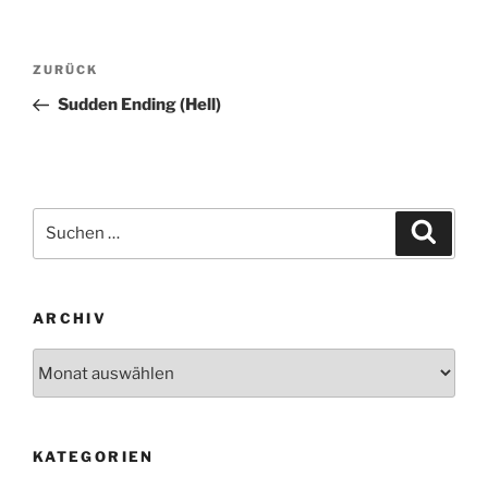
Beitragsnavigation
Vorheriger
ZURÜCK
Beitrag
Sudden Ending (Hell)
Suchen
Suche
nach:
ARCHIV
Archiv
KATEGORIEN