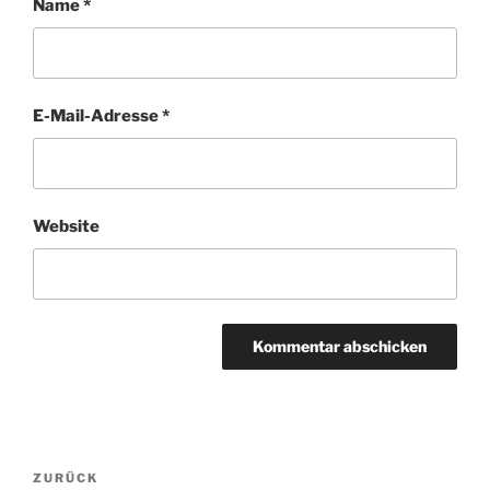
Name
*
E-Mail-Adresse
*
Website
Beitragsnavigation
Vorheriger
ZURÜCK