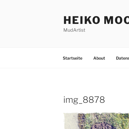
Zum
Inhalt
HEIKO MO
springen
MudArtist
Startseite
About
Daten
img_8878