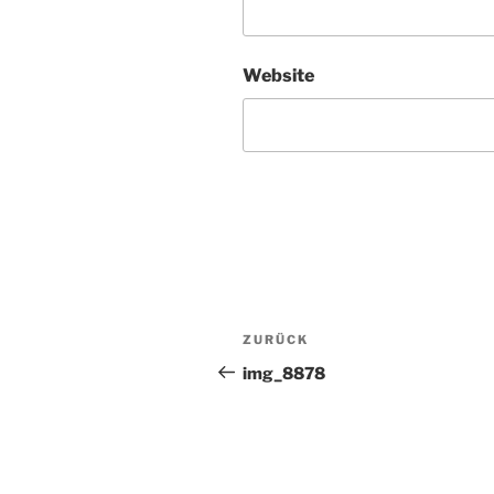
Website
Beitragsnavigation
Vorheriger
ZURÜCK
Beitrag
img_8878