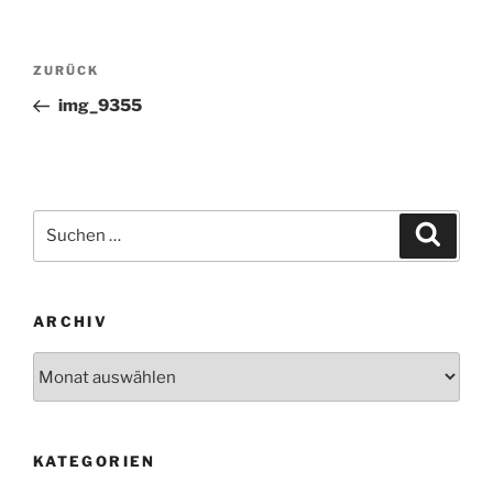
Beitragsnavigation
Vorheriger
ZURÜCK
Beitrag
img_9355
Suchen
Suche
nach:
ARCHIV
Archiv
KATEGORIEN