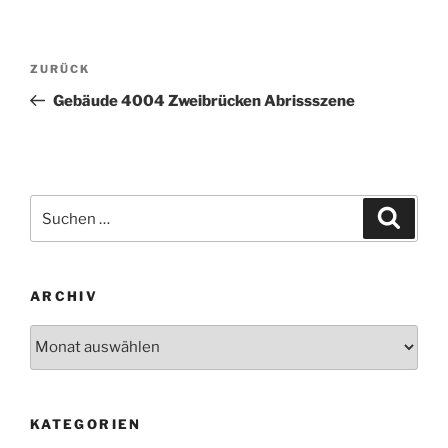
Beitragsnavigation
Vorheriger
ZURÜCK
Beitrag
Gebäude 4004 Zweibrücken Abrissszene
Suchen
Suche
nach:
ARCHIV
Archiv
KATEGORIEN