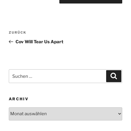
Beitragsnavigation
Vorheriger
ZURÜCK
Beitrag
Cov Will Tear Us Apart
Suchen
Suche
nach:
ARCHIV
Archiv