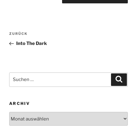
Beitragsnavigation
Vorheriger
ZURÜCK
Beitrag
Into The Dark
Suchen
Suche
nach:
ARCHIV
Archiv