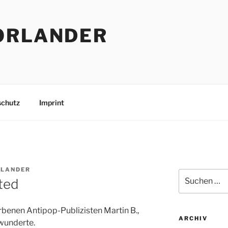
ORLANDER
schutz
Imprint
LANDER
Suchen
ited
nach:
enen Antipop-Publizisten Martin B.,
ARCHIV
wunderte.