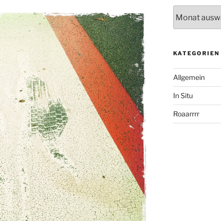
Archiv
KATEGORIEN
Allgemein
In Situ
Roaarrrr