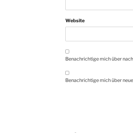
Website
Benachrichtige mich über nac
Benachrichtige mich über neue 
Beitragsnavigation