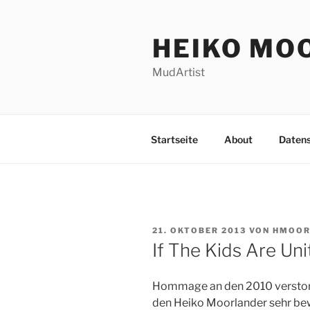
Zum
Inhalt
HEIKO MO
springen
MudArtist
Startseite
About
Daten
VERÖFFENTLICHT
21. OKTOBER 2013
VON
HMOOR
AM
If The Kids Are Un
Hommage an den 2010 verstorb
den Heiko Moorlander sehr be