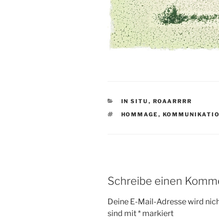
KATEGORIEN
IN SITU
,
ROAARRRR
SCHLAGWÖRTER
HOMMAGE
,
KOMMUNIKATI
Schreibe einen Komm
Deine E-Mail-Adresse wird nicht
sind mit
*
markiert