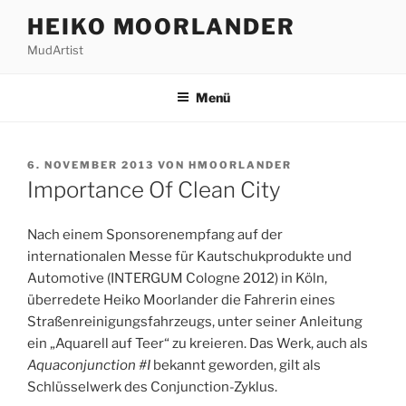
Zum
HEIKO MOORLANDER
Inhalt
MudArtist
springen
Menü
VERÖFFENTLICHT
6. NOVEMBER 2013
VON
HMOORLANDER
AM
Importance Of Clean City
Nach einem Sponsorenempfang auf der
internationalen Messe für Kautschukprodukte und
Automotive (INTERGUM Cologne 2012) in Köln,
überredete Heiko Moorlander die Fahrerin eines
Straßenreinigungsfahrzeugs, unter seiner Anleitung
ein „Aquarell auf Teer“ zu kreieren. Das Werk, auch als
Aquaconjunction #I
bekannt geworden, gilt als
Schlüsselwerk des Conjunction-Zyklus.