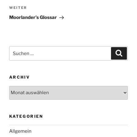
Nächster
WEITER
Beitrag
Moorlander’s Glossar
Suchen
Suche
nach:
ARCHIV
Archiv
KATEGORIEN
Allgemein