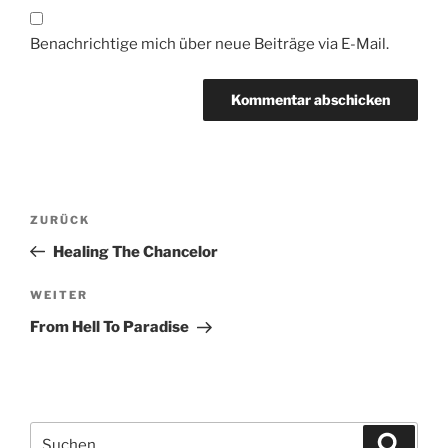
Benachrichtige mich über neue Beiträge via E-Mail.
Beitragsnavigation
Vorheriger
ZURÜCK
Beitrag
Healing The Chancelor
Nächster
WEITER
Beitrag
From Hell To Paradise
Suchen
Suche