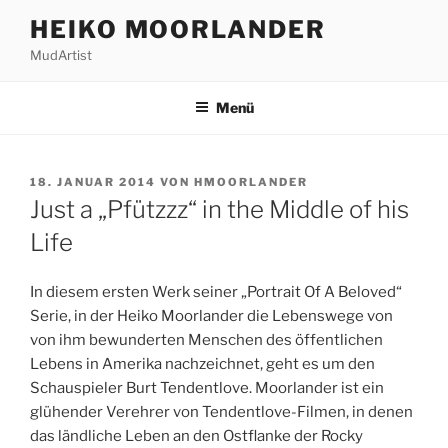
Zum
HEIKO MOORLANDER
Inhalt
MudArtist
springen
Menü
VERÖFFENTLICHT
18. JANUAR 2014
VON
HMOORLANDER
AM
Just a „Pfützzz“ in the Middle of his
Life
In diesem ersten Werk seiner „Portrait Of A Beloved“
Serie, in der Heiko Moorlander die Lebenswege von
von ihm bewunderten Menschen des öffentlichen
Lebens in Amerika nachzeichnet, geht es um den
Schauspieler Burt Tendentlove. Moorlander ist ein
glühender Verehrer von Tendentlove-Filmen, in denen
das ländliche Leben an den Ostflanke der Rocky