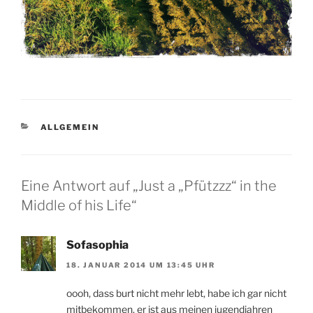
KATEGORIEN
ALLGEMEIN
Eine Antwort auf „Just a „Pfützzz“ in the
Middle of his Life“
Sofasophia
18. JANUAR 2014 UM 13:45 UHR
oooh, dass burt nicht mehr lebt, habe ich gar nicht
mitbekommen. er ist aus meinen jugendjahren