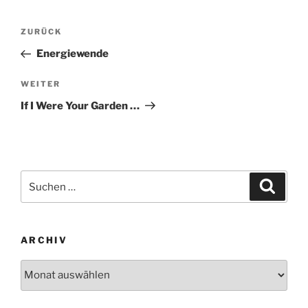
Beitragsnavigation
Vorheriger
ZURÜCK
Beitrag
Energiewende
Nächster
WEITER
Beitrag
If I Were Your Garden …
Suchen
Suche
nach:
ARCHIV
Archiv