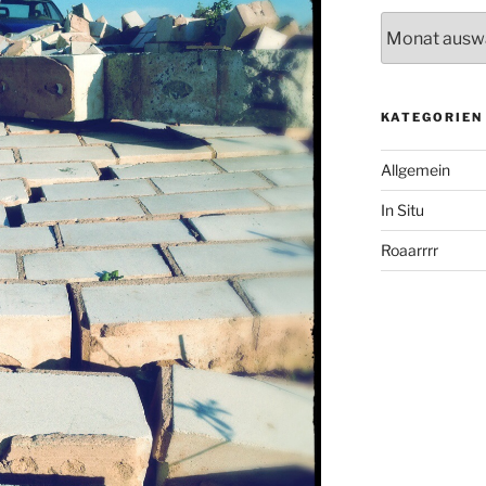
Archiv
KATEGORIEN
Allgemein
In Situ
Roaarrrr