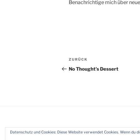
Benachrichtige mich über neue 
Beitragsnavigation
Vorheriger
ZURÜCK
Beitrag
No Thought’s Dessert
Datenschutz und Cookies: Diese Website verwendet Cookies. Wenn du die
Datenschutz
Stolz präsentiert vo