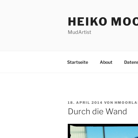
Zum
Inhalt
HEIKO MO
springen
MudArtist
Startseite
About
Daten
VERÖFFENTLICHT
18. APRIL 2014
VON
HMOORLA
AM
Durch die Wand