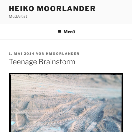
Zum
HEIKO MOORLANDER
Inhalt
MudArtist
springen
Menü
VERÖFFENTLICHT
1. MAI 2014
VON
HMOORLANDER
AM
Teenage Brainstorm