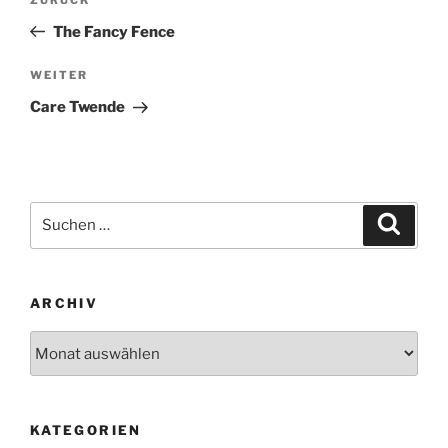
Vorheriger
Beitrag
The Fancy Fence
Nächster
WEITER
Beitrag
Care Twende
Suchen
Suche
nach:
ARCHIV
Archiv
KATEGORIEN