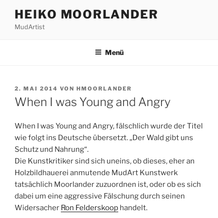
Zum
HEIKO MOORLANDER
Inhalt
MudArtist
springen
Menü
VERÖFFENTLICHT
2. MAI 2014
VON
HMOORLANDER
AM
When I was Young and Angry
When I was Young and Angry, fälschlich wurde der Titel
wie folgt ins Deutsche übersetzt. „Der Wald gibt uns
Schutz und Nahrung“.
Die Kunstkritiker sind sich uneins, ob dieses, eher an
Holzbildhauerei anmutende MudArt Kunstwerk
tatsächlich Moorlander zuzuordnen ist, oder ob es sich
dabei um eine aggressive Fälschung durch seinen
Widersacher
Ron Felderskoop
handelt.