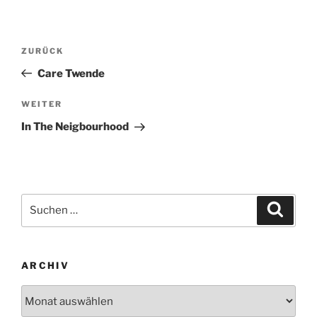
Beitragsnavigation
Vorheriger
ZURÜCK
Beitrag
Care Twende
Nächster
WEITER
Beitrag
In The Neigbourhood
Suchen
Suche
nach:
ARCHIV
Archiv