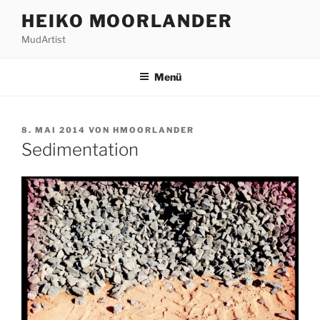
Zum
HEIKO MOORLANDER
Inhalt
MudArtist
springen
Menü
VERÖFFENTLICHT
8. MAI 2014
VON
HMOORLANDER
AM
Sedimentation