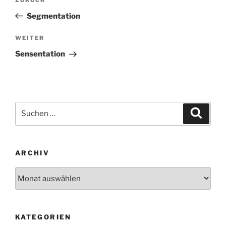
Vorheriger
Beitrag
Segmentation
Nächster
WEITER
Beitrag
Sensentation
Suchen
Suche
nach:
ARCHIV
Archiv
KATEGORIEN