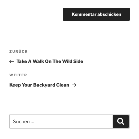
Beitragsnavigation
Vorheriger
ZURÜCK
Beitrag
Take A Walk On The Wild Side
Nächster
WEITER
Beitrag
Keep Your Backyard Clean
Suchen
Suche
nach: