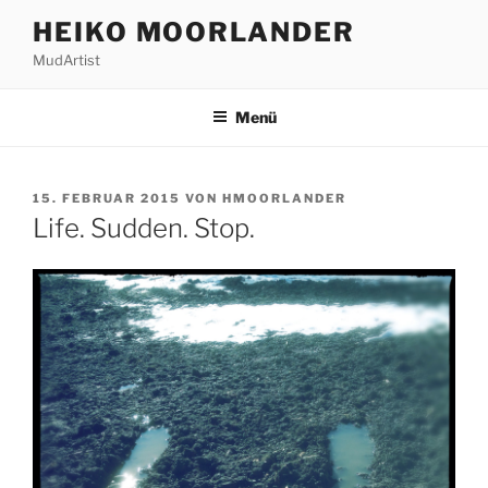
Zum
HEIKO MOORLANDER
Inhalt
MudArtist
springen
Menü
VERÖFFENTLICHT
15. FEBRUAR 2015
VON
HMOORLANDER
AM
Life. Sudden. Stop.