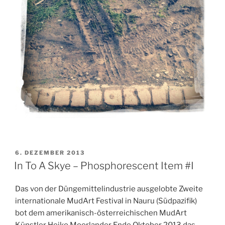
VERÖFFENTLICHT
6. DEZEMBER 2013
AM
In To A Skye – Phosphorescent Item #I
Das von der Düngemittelindustrie ausgelobte Zweite
internationale MudArt Festival in Nauru (Südpazifik)
bot dem amerikanisch-österreichischen MudArt
Künstler Heiko Moorlander Ende Oktober 2013 das