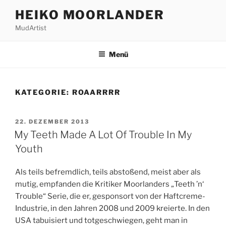
Zum
HEIKO MOORLANDER
Inhalt
MudArtist
springen
Menü
KATEGORIE:
ROAARRRR
VERÖFFENTLICHT
22. DEZEMBER 2013
AM
My Teeth Made A Lot Of Trouble In My
Youth
Als teils befremdlich, teils abstoßend, meist aber als
mutig, empfanden die Kritiker Moorlanders „Teeth ’n‘
Trouble“ Serie, die er, gesponsort von der Haftcreme-
Industrie, in den Jahren 2008 und 2009 kreierte. In den
USA tabuisiert und totgeschwiegen, geht man in