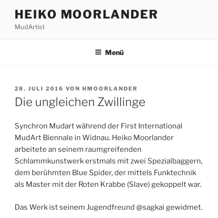
Zum
HEIKO MOORLANDER
Inhalt
MudArtist
springen
Menü
VERÖFFENTLICHT
28. JULI 2016
VON
HMOORLANDER
AM
Die ungleichen Zwillinge
Synchron Mudart während der First International
MudArt Biennale in Widnau. Heiko Moorlander
arbeitete an seinem raumgreifenden
Schlammkunstwerk erstmals mit zwei Spezialbaggern,
dem berühmten Blue Spider, der mittels Funktechnik
als Master mit der Roten Krabbe (Slave) gekoppelt war.
Das Werk ist seinem Jugendfreund @sagkai gewidmet.