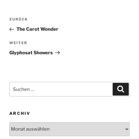
Beitragsnavigation
Vorheriger
ZURÜCK
Beitrag
The Carot Wonder
Nächster
WEITER
Beitrag
Glyphosat Showers
Suchen
Suche
nach:
ARCHIV
Archiv