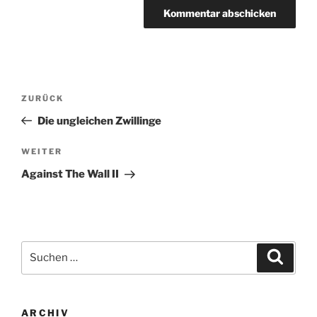
Beitragsnavigation
Vorheriger
ZURÜCK
Beitrag
Die ungleichen Zwillinge
Nächster
WEITER
Beitrag
Against The Wall II
Suchen
Suche
nach:
ARCHIV