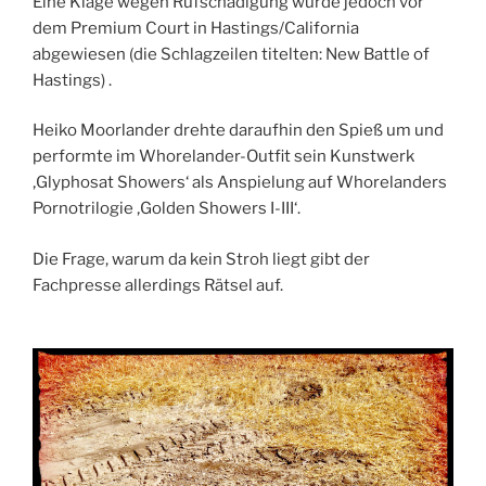
Eine Klage wegen Rufschädigung wurde jedoch vor
dem Premium Court in Hastings/California
abgewiesen (die Schlagzeilen titelten: New Battle of
Hastings) .
Heiko Moorlander drehte daraufhin den Spieß um und
performte im Whorelander-Outfit sein Kunstwerk
‚Glyphosat Showers‘ als Anspielung auf Whorelanders
Pornotrilogie ‚Golden Showers I-III‘.
Die Frage, warum da kein Stroh liegt gibt der
Fachpresse allerdings Rätsel auf.