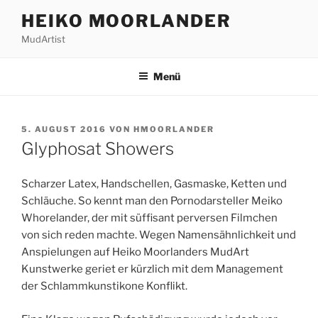
Zum
HEIKO MOORLANDER
Inhalt
MudArtist
springen
Menü
VERÖFFENTLICHT
5. AUGUST 2016
VON
HMOORLANDER
AM
Glyphosat Showers
Scharzer Latex, Handschellen, Gasmaske, Ketten und
Schläuche. So kennt man den Pornodarsteller Meiko
Whorelander, der mit süffisant perversen Filmchen
von sich reden machte. Wegen Namensähnlichkeit und
Anspielungen auf Heiko Moorlanders MudArt
Kunstwerke geriet er kürzlich mit dem Management
der Schlammkunstikone Konflikt.