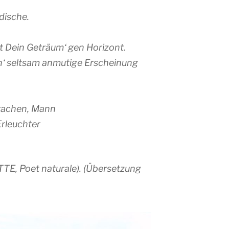
dische.
lt Dein Geträum‘ gen Horizont.
h‘ seltsam anmutige Erscheinung
krachen, Mann
Erleuchter
TTE, Poet naturale). (Übersetzung