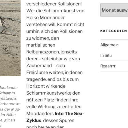
verschiedener Kollisionen!
Archiv
Wer die Schlammkunst von
Heiko Moorlander
verstehen will, kommt nicht
umhin, sich den Kollisionen
KATEGORIEN
zu widmen, den
martialischen
Allgemein
Reibungszonen, jenseits
In Situ
derer – scheinbar wie von
Zauberhand – sich
Roaarrrr
Freiräume weiten, in denen
tragende, endlos bis zum
Horizont wirkende
oorlander.
Schlammkunstwerke den
 Schlamm
entstand in
nötigen Platz finden, ihre
Narbonne im
volle Wirkung zu entfalten.
das der Mud-
Moorlanders
Into The Sea-
 der Nähe
 gilt als
Zyklus
, dessen Spuren
en
noch heute an der