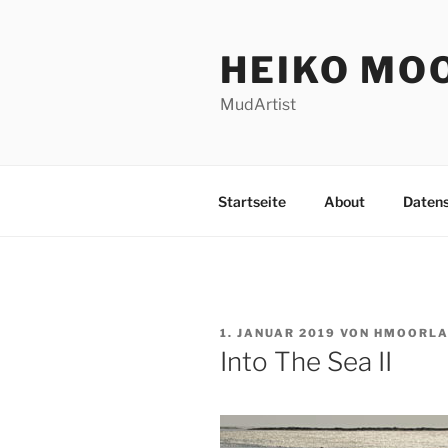
Zum
Inhalt
HEIKO MO
springen
MudArtist
Startseite
About
Daten
VERÖFFENTLICHT
1. JANUAR 2019
VON
HMOORLA
AM
Into The Sea II