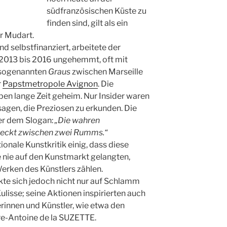
südfranzösischen Küste zu
finden sind, gilt als ein
r Mudart.
d selbstfinanziert, arbeitete der
 2013 bis 2016 ungehemmt, oft mit
n sogenannten
Graus
zwischen Marseille
r
Papstmetropole Avignon
. Die
en lange Zeit geheim. Nur Insider waren
sagen, die Preziosen zu erkunden. Die
ter dem Slogan:
„Die wahren
teckt zwischen zwei Rumms.“
tionale Kunstkritik einig, dass diese
ie nie auf den Kunstmarkt gelangten,
erken des Künstlers zählen.
te sich jedoch nicht nur auf Schlamm
lisse; seine Aktionen inspirierten auch
erinnen und Künstler, wie etwa den
re-Antoine de la SUZETTE.