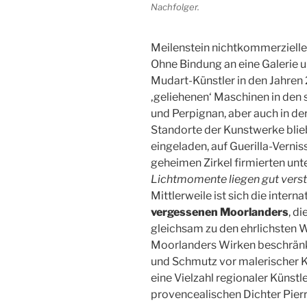
Nachfolger.
Meilenstein nichtkommerzielle
Ohne Bindung an eine Galerie un
Mudart-Künstler in den Jahren
‚geliehenen‘ Maschinen in de
und Perpignan, aber auch in de
Standorte der Kunstwerke blieb
eingeladen, auf Guerilla-Vernis
geheimen Zirkel firmierten un
Lichtmomente liegen gut vers
Mittlerweile ist sich die interna
vergessenen Moorlanders
, d
gleichsam zu den ehrlichsten W
Moorlanders Wirken beschränk
und Schmutz vor malerischer Ku
eine Vielzahl regionaler Künstl
provencealischen Dichter Pier