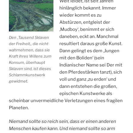
Welt leidet, ist seit Jahren
hinlänglich bekannt. Immer
wieder kommt es zu
Abstürzen, entgleist der
‚Mudboy‘, benimmt er sich
daneben, eckt an. Manchmal
Den ‚
Tausend Sklaven
resultiert daraus große Kunst.
der Freiheit
‚, die nicht
wahrnehmen, dass sie
Dann gelingt es dem ‚Jungen
Kraft ihres Willens zum
mit den Boliden‘ (sein
Konsum, überhaupt
Indianischer Name sei Der mit
Sklaven sind, ist dieses
den Pferdestärken tanzt), sich
Schlammkunstwerk
voll und ganz ‚zu erden‘ und
gewidmet.
dann entstehen die großen,
epischen Kunstwerke als
scheinbar unvermeidliche Verletzungen eines fragilen
Planeten.
Niemand sollte so reich sein, dass er einen anderen
Menschen kaufen kann. Und niemand sollte so arm