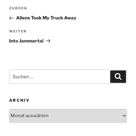
Beitragsnavigation
Vorheriger
ZURÜCK
Beitrag
Aliens Took My Truck Away
Nächster
WEITER
Beitrag
Into Jammertal
Suchen
Suche
nach:
ARCHIV
Archiv