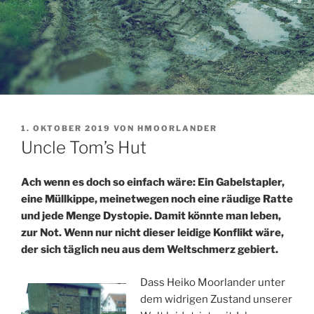
VERÖFFENTLICHT
1. OKTOBER 2019
VON
HMOORLANDER
AM
Uncle Tom’s Hut
Ach wenn es doch so einfach wäre: Ein Gabelstapler,
eine Müllkippe, meinetwegen noch eine räudige Ratte
und jede Menge Dystopie. Damit könnte man leben,
zur Not. Wenn nur nicht dieser leidige Konflikt wäre,
der sich täglich neu aus dem Weltschmerz gebiert.
Dass Heiko Moorlander unter
dem widrigen Zustand unserer