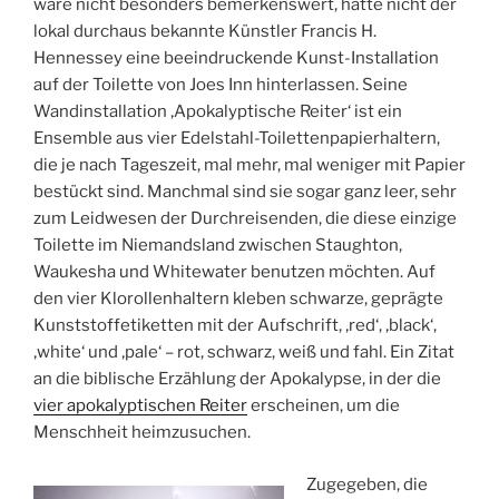
wäre nicht besonders bemerkenswert, hätte nicht der
lokal durchaus bekannte Künstler Francis H.
Hennessey eine beeindruckende Kunst-Installation
auf der Toilette von Joes Inn hinterlassen. Seine
Wandinstallation ‚Apokalyptische Reiter‘ ist ein
Ensemble aus vier Edelstahl-Toilettenpapierhaltern,
die je nach Tageszeit, mal mehr, mal weniger mit Papier
bestückt sind. Manchmal sind sie sogar ganz leer, sehr
zum Leidwesen der Durchreisenden, die diese einzige
Toilette im Niemandsland zwischen Staughton,
Waukesha und Whitewater benutzen möchten. Auf
den vier Klorollenhaltern kleben schwarze, geprägte
Kunststoffetiketten mit der Aufschrift, ‚red‘, ‚black‘,
‚white‘ und ‚pale‘ – rot, schwarz, weiß und fahl. Ein Zitat
an die biblische Erzählung der Apokalypse, in der die
vier apokalyptischen Reiter
erscheinen, um die
Menschheit heimzusuchen.
Zugegeben, die