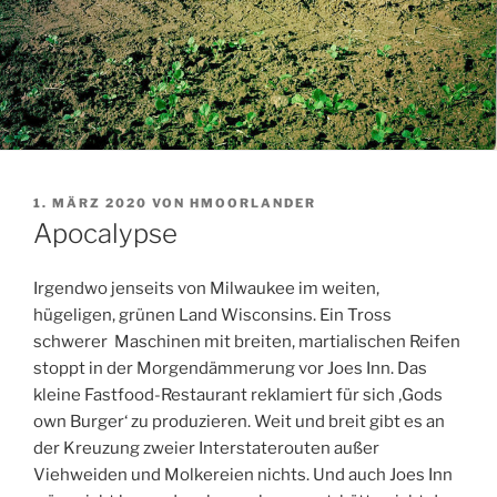
VERÖFFENTLICHT
1. MÄRZ 2020
VON
HMOORLANDER
AM
Apocalypse
Irgendwo jenseits von Milwaukee im weiten,
hügeligen, grünen Land Wisconsins. Ein Tross
schwerer Maschinen mit breiten, martialischen Reifen
stoppt in der Morgendämmerung vor Joes Inn. Das
kleine Fastfood-Restaurant reklamiert für sich ‚Gods
own Burger‘ zu produzieren. Weit und breit gibt es an
der Kreuzung zweier Interstaterouten außer
Viehweiden und Molkereien nichts. Und auch Joes Inn