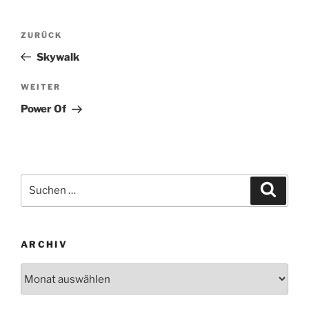
Beitragsnavigation
Vorheriger
ZURÜCK
Beitrag
Skywalk
Nächster
WEITER
Beitrag
Power Of
Suchen
Suche
nach:
ARCHIV
Archiv