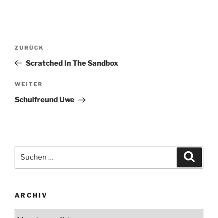
Beitragsnavigation
Vorheriger
ZURÜCK
Beitrag
Scratched In The Sandbox
Nächster
WEITER
Beitrag
Schulfreund Uwe
Suchen
Suche
nach:
ARCHIV
Archiv