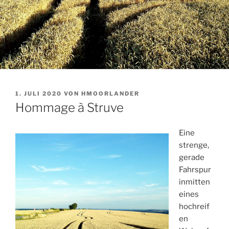
VERÖFFENTLICHT
1. JULI 2020
VON
HMOORLANDER
AM
Hommage à Struve
Eine
strenge,
gerade
Fahrspur
inmitten
eines
hochreif
en