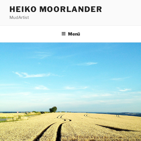
Zum
HEIKO MOORLANDER
Inhalt
MudArtist
springen
Menü